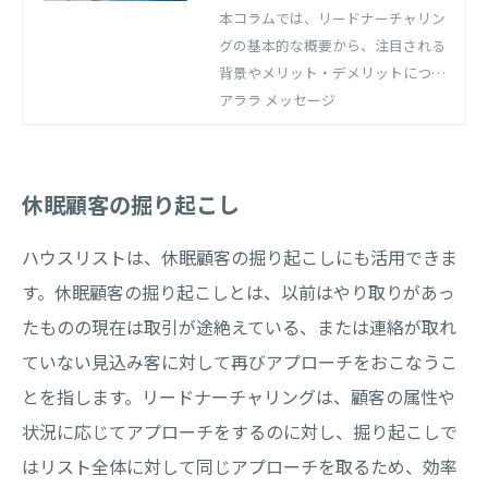
解説
本コラムでは、リードナーチャリン
グの基本的な概要から、注目される
背景やメリット・デメリットについ
てお伝えします。また、見込み客の
アララ メッセージ
育成方法やプロセスなども解説しま
すので、これからリードナーチャリ
ングを取り入れて行きたい方はぜひ
休眠顧客の掘り起こし
参考にしてください。
ハウスリストは、休眠顧客の掘り起こしにも活用できま
す。休眠顧客の掘り起こしとは、以前はやり取りがあっ
たものの現在は取引が途絶えている、または連絡が取れ
ていない見込み客に対して再びアプローチをおこなうこ
とを指します。リードナーチャリングは、顧客の属性や
状況に応じてアプローチをするのに対し、掘り起こしで
はリスト全体に対して同じアプローチを取るため、効率