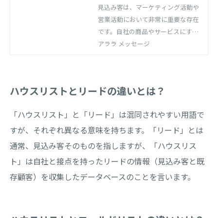
方法について解説！
見込み客は、マーケティング活動や
営業活動において非常に重要な存在
です。自社の商品やサービスにすで
に関心を持っており、適切なアプロ
アララ メッセージ
ーチや育成の手法を用いることで、
将来的な顧客として獲得することが
できます。 本コラムでは、見込み客
ハウスリストとリードの違いとは？
の定義から、見込み客への最適なア
プローチ方法などを解説します。
「ハウスリスト」と「リード」は混同されやすい用語で
すが、それぞれ異なる意味を持ちます。「リード」とは
通常、見込み客そのものを指しますが、「ハウスリス
ト」は自社と接点を持ったリードの情報（見込み客と既
存顧客）を収集したデータベースのことを言います。