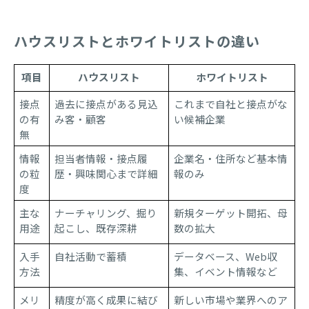
ハウスリストとホワイトリストの違い
項目
ハウスリスト
ホワイトリスト
接点
過去に接点がある見込
これまで自社と接点がな
の有
み客・顧客
い候補企業
無
情報
担当者情報・接点履
企業名・住所など基本情
の粒
歴・興味関心まで詳細
報のみ
度
主な
ナーチャリング、掘り
新規ターゲット開拓、母
用途
起こし、既存深耕
数の拡大
入手
自社活動で蓄積
データベース、Web収
方法
集、イベント情報など
メリ
精度が高く成果に結び
新しい市場や業界へのア