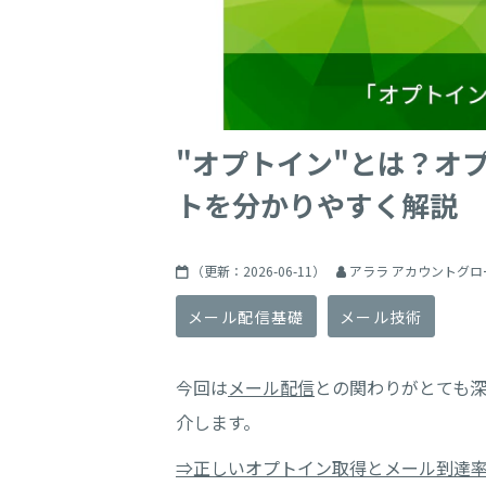
"オプトイン"とは？オ
トを分かりやすく解説
（更新：
2026-06-11
）
アララ アカウントグロ
メール配信基礎
メール技術
今回は
メール配信
との関わりがとても
介します。
⇒正しいオプトイン取得とメール到達