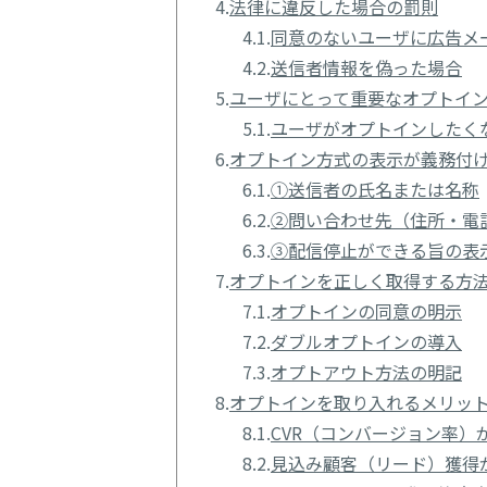
4.
法律に違反した場合の罰則
4.1.
同意のないユーザに広告メ
4.2.
送信者情報を偽った場合
5.
ユーザにとって重要なオプトイ
5.1.
ユーザがオプトインしたく
6.
オプトイン方式の表示が義務付
6.1.
①送信者の氏名または名称
6.2.
②問い合わせ先（住所・電
6.3.
③配信停止ができる旨の表
7.
オプトインを正しく取得する方
7.1.
オプトインの同意の明示
7.2.
ダブルオプトインの導入
7.3.
オプトアウト方法の明記
8.
オプトインを取り入れるメリッ
8.1.
CVR（コンバージョン率）
8.2.
見込み顧客（リード）獲得