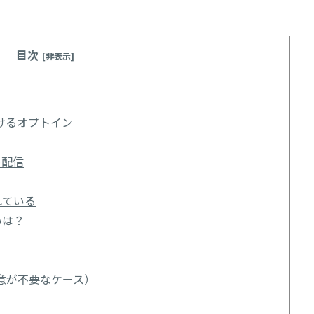
目次
[非表示]
けるオプトイン
ル配信
れている
いは？
意が不要なケース）