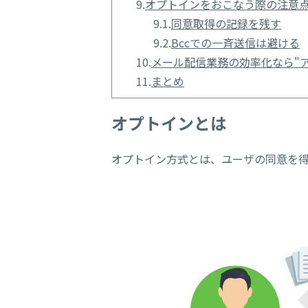
9.
オプトインをおこなう際の注意
9.1.
同意取得の記録を残す
9.2.
Bccでの一斉送信は避ける
10.
メール配信業務の効率化なら"ア
11.
まとめ
オプトインとは
オプトイン方式とは、ユーザの同意を