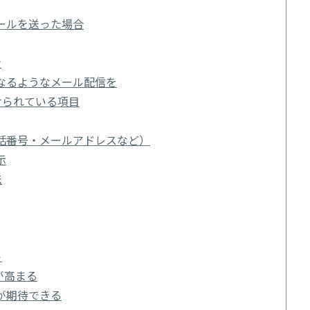
ールを送った場合
ン
なるようなメール配信を
けられている項目
話番号・メールアドレスなど）
示
法
ト
が高まる
が期待できる