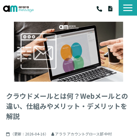
アララ メッセージ
アララ メッセ－ジ サービス一覧
料金・プラン
お客様の声
お役立ちコラム
お知らせ
資料一覧
クラウドメールとは何？Webメールとの
違い、仕組みやメリット・デメリットを
解説
（更新：
2026-04-16
）
アララ アカウントグロース部 中村