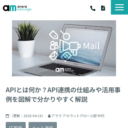
アララ メッセージ
アララ メッセ－ジ サービス一覧
料金・プラン
お客様の声
お役立ちコラム
お知らせ
資料一覧
APIとは何か？API連携の仕組みや活用事
例を図解で分かりやすく解説
（更新：
2026-04-16
）
アララ アカウントグロース部 中村
IT知識
メール技術