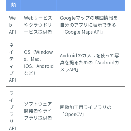
類
We
Webサービス
Googleマップの地図情報を
b
やクラウドサ
自分のアプリに表示できる
API
ービス提供者
「Google Maps API」
ネ
イ
OS（Window
Androidのカメラを使って写
テ
s、Mac、
真を撮るための「Androidカ
ィ
iOS、Android
メラAPI」
ブ
など）
API
ラ
イ
ソフトウェア
ブ
画像加工用ライブラリの
開発者やライ
ラ
「OpenCV」
ブラリ提供者
リ
API