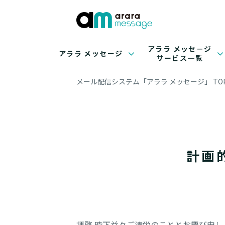
アララ メッセ－ジ
アララ メッセージ
サービス一覧
メール配信システム「アララ メッセージ」 TO
計画
拝啓 時下益々ご清栄のこととお慶び申し