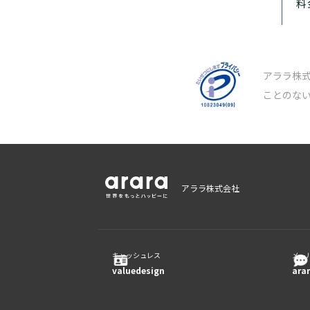
料
アララ株
ことのな
アララ株式会社
キャッシュレス
メー
valuedesign
ara