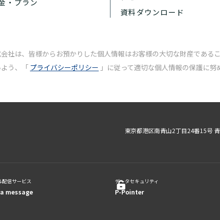
金・プラン
資料ダウンロード
式会社は、皆様からお預かりした個人情報はお客様の大切な財産である
いよう、「
プライバシーポリシー
」に従って適切な個人情報の保護に努
東京都港区南青山2丁目24番15号 
ル配信サービス
データセキュリティ
ra message
P-Pointer