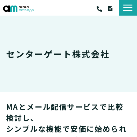
アララ メッセージ
アララ メッセ－ジ サービス一覧
料金・プラン
センターゲート株式会社
お客様の声
お役立ちコラム
お知らせ
資料一覧
MAとメール配信サービスで比較
検討し、
シンプルな機能で安価に始められ