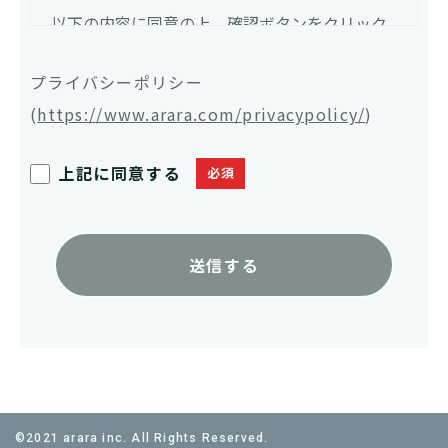
以下の内容に同意の上、確認ボタンをクリック
してください。
プライバシーポリシー
(
https://www.arara.com/privacypolicy/
)
・取得した個人情報は、お問い合わせへの返信
および弊社からのメール配信（製品のご案内・
上記に同意する
イベントのお知らせ等）の目的で使用します。
・個人情報保護管理責任者は管理本部長となり
ます。
・取得した個人情報を第三者へ提供することは
ありません。
・個人情報は、当社が承諾した協力会社に処理
を委託する場合があります。
・提供いただいた個人情報に関して、お客様が
開示等を求める場合は以下までご連絡くださ
©2021 arara inc. All Rights Reserved.